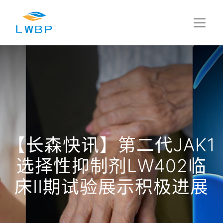
【长森快讯】第二代JAK1
选择性抑制剂LW402临
床II期试验展示积极进展