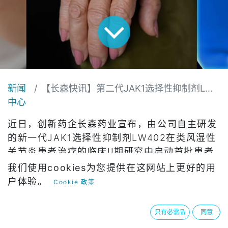
新闻
【长森快讯】第二代JAK1选择性抑制剂LW402临床II期试验展示积极进展
中心
近日，创新药企长森药业宣布，由公司自主研发
的新一代JAK1选择性抑制剂LW402在类风湿性
关节炎患者治疗的临床II期研究中启动首批患者
临床给药。
我们使用cookies为您提供在这网站上更好的用
户体验。
Cookie 政策
此次临床研究是由长森药业发起的一项多中心、
随机、双盲、安慰剂对照的II期临床研究，旨在
只有必需品
同意
完成对LW402的有效性进行评估。截至目前，